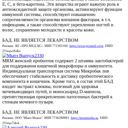
Е, С, и бета-каротина. Эти вещества играют важную роль в
антиоксидантной защите организма, активизируют функции
иммунной системы, способствуют повышению
сопротивляемости организма внешним факторам, в т.ч.
инфекциям, а также способствуют укреплению ногтей и
волос, сохранению молодости и красоты кожи.
БАД. НЕ ЯВЛЯЕТСЯ ЛЕКАРСТВОМ
Реклама. АО «ПРО.МЕД.ЦС». ИНН 772365166.
https://www.promed.cz/ru
. ERID:
2VtzqwtXsKe
MRM женский пробиотик содержит 2 штамма лактобактерий
для поддержания кишечной микрофлоры и иммунитета.
Индивидуальная транспортная система Микробак лив
обеспечивает стабильность и доставку пробиотического
компонента в кишечник. Кроме того, в состав этой БАД
входит экстракт клюквы, полезный для здоровья
мочевыводящих путей, и моносахарид D-манноза,
препятствующая прикреплению патогенных бактерий к
стенкам мочевого пузыря.
БАД. НЕ ЯВЛЯЕТСЯ ЛЕКАРСТВОМ
Реклама. ООО "Мьюз Медиа". ИНН 7736289881.
https://musemedia.su
. ERID:
2Vtzqx7skrk