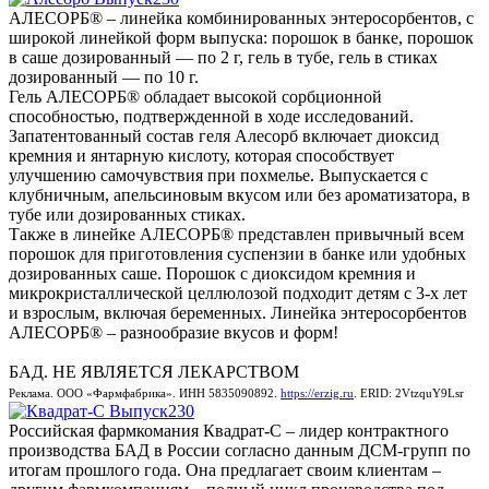
АЛЕСОРБ® – линейка комбинированных энтеросорбентов, с
широкой линейкой форм выпуска: порошок в банке, порошок
в саше дозированный — по 2 г, гель в тубе, гель в стиках
дозированный — по 10 г.
Гель АЛЕСОРБ® обладает высокой сорбционной
способностью, подтвержденной в ходе исследований.
Запатентованный состав геля Алесорб включает диоксид
кремния и янтарную кислоту, которая способствует
улучшению самочувствия при похмелье. Выпускается с
клубничным, апельсиновым вкусом или без ароматизатора, в
тубе или дозированных стиках.
Также в линейке АЛЕСОРБ® представлен привычный всем
порошок для приготовления суспензии в банке или удобных
дозированных саше. Порошок с диоксидом кремния и
микрокристаллической целлюлозой подходит детям с 3-х лет
и взрослым, включая беременных. Линейка энтеросорбентов
АЛЕСОРБ® – разнообразие вкусов и форм!
БАД. НЕ ЯВЛЯЕТСЯ ЛЕКАРСТВОМ
Реклама. ООО «Фармфабрика». ИНН 5835090892.
https://erzig.ru
. ERID: 2VtzquY9Lsr
Российская фармкомания Квадрат-С – лидер контрактного
производства БАД в России согласно данным ДСМ-групп по
итогам прошлого года. Она предлагает своим клиентам –