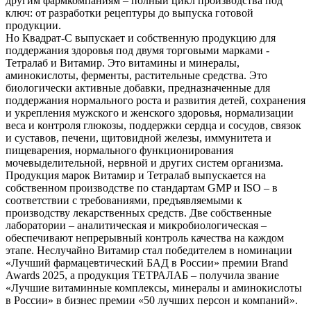
другим фармкомпаниям – полный цикл производства под
ключ: от разработки рецептуры до выпуска готовой
продукции.
Но Квадрат-С выпускает и собственную продукцию для
поддержания здоровья под двумя торговыми марками -
Тетралаб и Витамир. Это витамины и минералы,
аминокислоты, ферменты, растительные средства. Это
биологически активные добавки, предназначенные для
поддержания нормального роста и развития детей, сохранения
и укрепления мужского и женского здоровья, нормализации
веса и контроля глюкозы, поддержки сердца и сосудов, связок
и суставов, печени, щитовидной железы, иммунитета и
пищеварения, нормального функционирования
мочевыделительной, нервной и других систем организма.
Продукция марок Витамир и Тетралаб выпускается на
собственном производстве по стандартам GMP и ISO – в
соответствии с требованиями, предъявляемыми к
производству лекарственных средств. Две собственные
лаборатории – аналитическая и микробиологическая –
обеспечивают непрерывный контроль качества на каждом
этапе. Неслучайно Витамир стал победителем в номинации
«Лучший фармацевтический БАД в России» премии Brand
Awards 2025, а продукция ТЕТРАЛАБ – получила звание
«Лучшие витаминные комплексы, минералы и аминокислоты
в России» в бизнес премии «50 лучших персон и компаний».