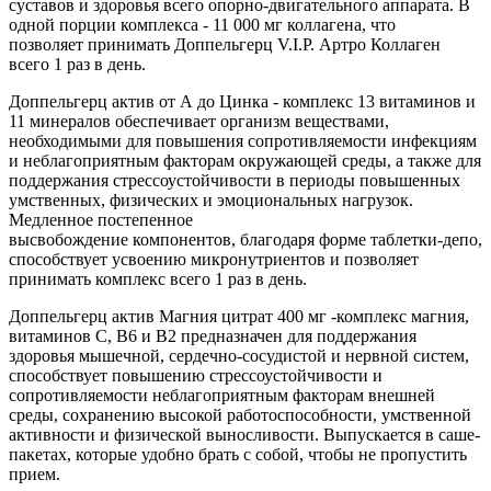
суставов и здоровья всего опорно-двигательного аппарата. В
одной порции комплекса - 11 000 мг коллагена, что
позволяет принимать Доппельгерц V.I.P. Артро Коллаген
всего 1 раз в день.
Доппельгерц актив от А до Цинка - комплекс 13 витаминов и
11 минералов обеспечивает организм веществами,
необходимыми для повышения сопротивляемости инфекциям
и неблагоприятным факторам окружающей среды, а также для
поддержания стрессоустойчивости в периоды повышенных
умственных, физических и эмоциональных нагрузок.
Медленное постепенное
высвобождение компонентов, благодаря форме таблетки-депо,
способствует усвоению микронутриентов и позволяет
принимать комплекс всего 1 раз в день.
Доппельгерц актив Магния цитрат 400 мг -комплекс магния,
витаминов С, В6 и В2 предназначен для поддержания
здоровья мышечной, сердечно-сосудистой и нервной систем,
способствует повышению стрессоустойчивости и
сопротивляемости неблагоприятным факторам внешней
среды, сохранению высокой работоспособности, умственной
активности и физической выносливости. Выпускается в саше-
пакетах, которые удобно брать с собой, чтобы не пропустить
прием.