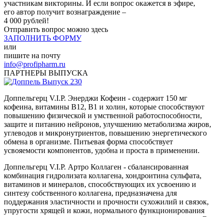
участникам викторины. И если вопрос окажется в эфире,
его автор получит вознаграждение –
4 000 рублей!
Отправить вопрос можно здесь
ЗАПОЛНИТЬ ФОРМУ
или
пишите на почту
info@profipharm.ru
ПАРТНЕРЫ ВЫПУСКА
Доппельгерц V.I.P. Энерджи Кофеин - содержит 150 мг
кофеина, витамины В12, В1 и холин, которые способствуют
повышению физической и умственной работоспособности,
защите и питанию нейронов, улучшению метаболизма жиров,
углеводов и микронутриентов, повышению энергетического
обмена в организме. Питьевая форма способствует
усвояемости компонентов, удобна и проста в применении.
Доппельгерц V.I.P. Артро Коллаген - сбалансированная
комбинация гидролизата коллагена, хондроитина сульфата,
витаминов и минералов, способствующих их усвоению и
синтезу собственного коллагена, предназначена для
поддержания эластичности и прочности сухожилий и связок,
упругости хрящей и кожи, нормального функционирования