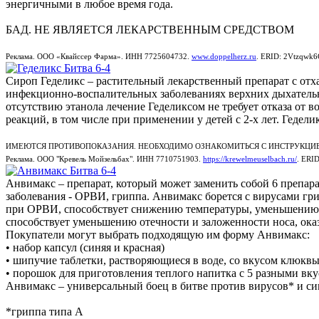
энергичными в любое время года.
БАД. НЕ ЯВЛЯЕТСЯ ЛЕКАРСТВЕННЫМ СРЕДСТВОМ
Реклама. OOO «Квайссер Фарма». ИНН 7725604732.
www.doppelherz.ru
. ERID: 2Vtzqwk
Сироп Геделикс – растительный лекарственный препарат с от
инфекционно-воспалительных заболеваниях верхних дыхательны
отсутствию этанола лечение Геделиксом не требует отказа от 
реакций, в том числе при применении у детей с 2-х лет. Геделик
ИМЕЮТСЯ ПРОТИВОПОКАЗАНИЯ. НЕОБХОДИМО ОЗНАКОМИТЬСЯ С ИНСТРУКЦИ
Реклама. ООО "Кревель Мойзельбах". ИНН 7710751903.
https://krewelmeuselbach.ru/
. ERI
Анвимакс – препарат, который может заменить собой 6 препар
заболевания - ОРВИ, гриппа. Анвимакс борется с вирусами гр
при ОРВИ, способствует снижению температуры, уменьшению 
способствует уменьшению отечности и заложенности носа, ока
Покупатели могут выбрать подходящую им форму Анвимакс:
• набор капсул (синяя и красная)
• шипучие таблетки, растворяющиеся в воде, со вкусом клюкв
• порошок для приготовления теплого напитка с 5 разными вку
Анвимакс – универсальный боец в битве против вирусов* и с
*гриппа типа А