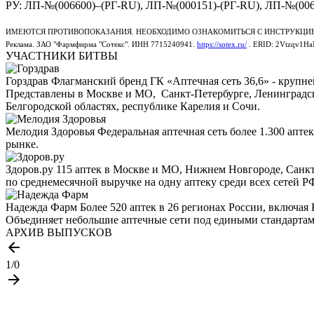
РУ: ЛП-№(006600)–(РГ-RU), ЛП-№(000151)-(РГ-RU), ЛП-№(006
ИМЕЮТСЯ ПРОТИВОПОКАЗАНИЯ. НЕОБХОДИМО ОЗНАКОМИТЬСЯ С ИНСТРУКЦИ
Реклама. ЗАО "Фармфирма "Сотекс". ИНН 7715240941.
https://sotex.ru/
. ERID: 2Vtzqv1H
УЧАСТНИКИ БИТВЫ
Горздрав
Флагманский бренд ГК «Аптечная сеть 36,6» - крупн
Представлены в Москве и МО, Санкт-Петербурге, Ленинградск
Белгородской областях, республике Карелия и Сочи.
Мелодия Здоровья
Федеральная аптечная сеть более 1.300 апте
рынке.
Здоров.ру
115 аптек в Москве и МО, Нижнем Новгороде, Санкт
по среднемесячной выручке на одну аптеку среди всех сетей Р
Надежда Фарм
Более 520 аптек в 26 регионах России, включая
Объединяет небольшие аптечные сети под едиными стандартами
АРХИВ ВЫПУСКОВ
1
/
0