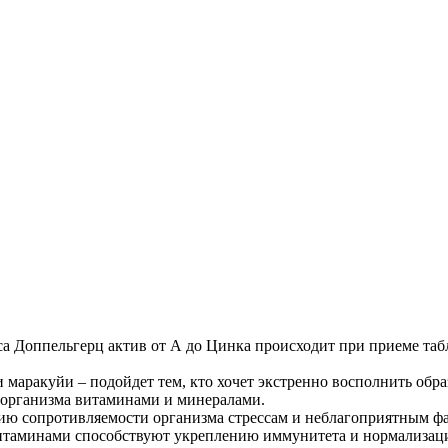
 Доппельгерц актив от А до Цинка происходит при приеме табл
и маракуйи – подойдет тем, кто хочет экстренно восполнить о
 организма витаминами и минералами.
ю сопротивляемости организма стрессам и неблагоприятным фа
с витаминами способствуют укреплению иммунитета и нормализац