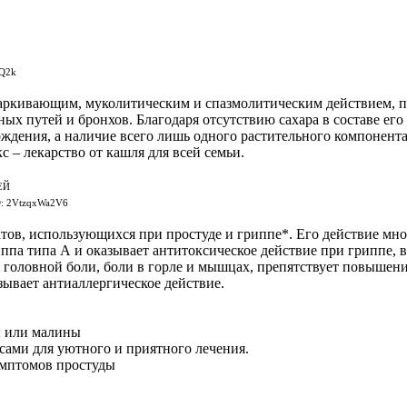
6Q2k
харкивающим, муколитическим и спазмолитическим действием, 
х путей и бронхов. Благодаря отсутствию сахара в составе его
вождения, а наличие всего лишь одного растительного компонент
с – лекарство от кашля для всей семьи.
ЕЙ
D: 2VtzqxWa2V6
атов, использующихся при простуде и гриппе*. Его действие мн
иппа типа А и оказывает антитоксическое действие при гриппе
головной боли, боли в горле и мышцах, препятствует повышен
зывает антиаллергическое действие.
ы или малины
сами для уютного и приятного лечения.
имптомов простуды