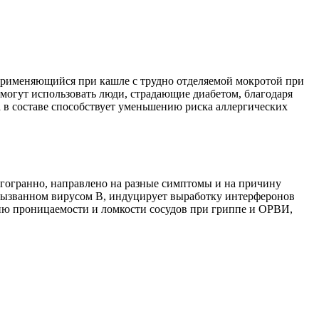
применяющийся при кашле с трудно отделяемой мокротой при
 могут использовать люди, страдающие диабетом, благодаря
а в составе способствует уменьшению риска аллергических
огогранно, направлено на разные симптомы и на причину
, вызванном вирусом В, индуцирует выработку интерферонов
ию проницаемости и ломкости сосудов при гриппе и ОРВИ,